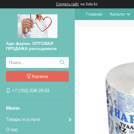
Создать сайт
на Satu.kz
Главная
Каталог
Ади фарма- ОПТОВАЯ
ПРОДАЖА расходников
Корзина
+7 (702) 538-29-03
Товары и услуги
О нас