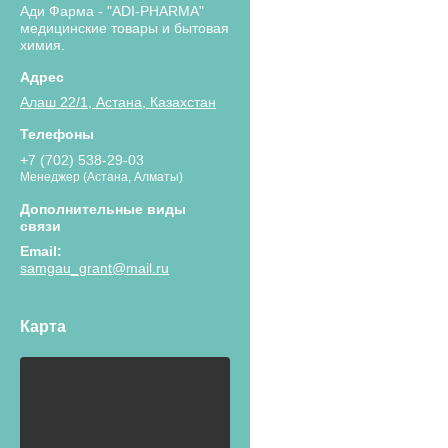
Ади Фарма - "ADI-PHARMA"
медицинские товары и бытовая
химия.
Алаш 22/1, Астана, Казахстан
+7 (702) 538-29-03
Менеджер (Астана, Алматы)
samgau_grant@mail.ru
Карта