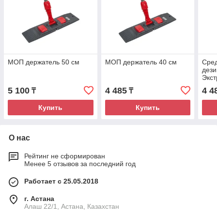
МОП держатель 50 см
МОП держатель 40 см
Сре
дез
Экст
5 100
4 485
4 4
₸
₸
Купить
Купить
О нас
Рейтинг не сформирован
Менее 5 отзывов за последний год
Работает с 25.05.2018
г. Астана
Алаш 22/1, Астана, Казахстан