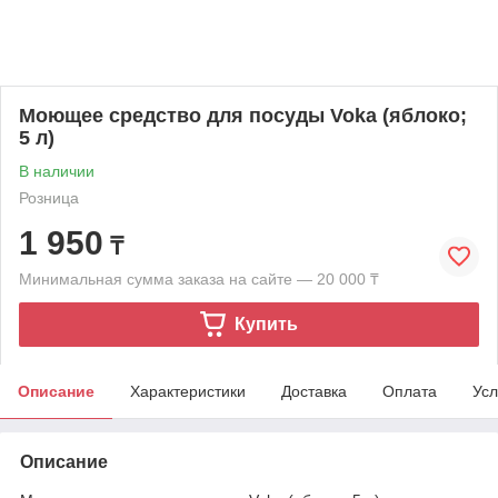
Моющее средство для посуды Voka (яблоко;
5 л)
В наличии
Розница
1 950
₸
Минимальная сумма заказа на сайте — 20 000 ₸
Купить
Описание
Характеристики
Доставка
Оплата
Усл
Описание