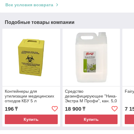
Все условия возврата
Подобные товары компании
Контейнеры для
Средство
Fair
утилизации медицинских
дезинфицирующее "Ника-
отходов КБУ 5 л
Экстра М Профи", кан. 5,0
л
196
18 900
7 1
₸
₸
Купить
Купить