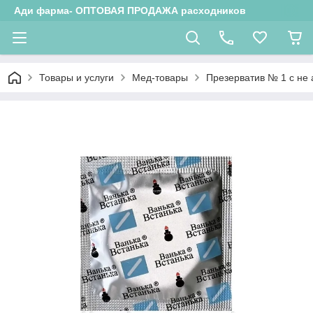
Ади фарма- ОПТОВАЯ ПРОДАЖА расходников
Товары и услуги
Мед-товары
Презерватив № 1 с не 