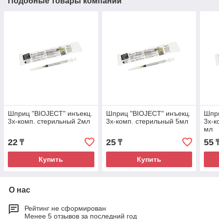
Подобные товары компании
Шприц "BIOJECT" инъекц.
Шприц "BIOJECT" инъекц.
Шпри
3х-комп. стерильный 2мл
3х-комп. стерильный 5мл
3х-к
мл
22
25
55
₸
₸
Купить
Купить
О нас
Рейтинг не сформирован
Менее 5 отзывов за последний год