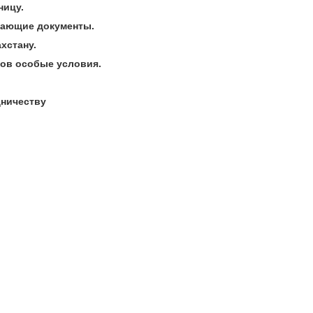
ницу.
вающие документы.
хстану.
тов особые условия.
дничеству