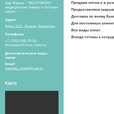
Продажа оптом и в роз
Ади Фарма - "ADI-PHARMA"
медицинские товары и бытовая
Предоставляем закры
химия.
Доставка по всему Каза
Для постоянных клиен
Алаш 22/1, Астана, Казахстан
Все виды оплат.
Всегда готовы к сотру
+7 (702) 538-29-03
Менеджер (Астана, Алматы)
samgau_grant@mail.ru
Карта