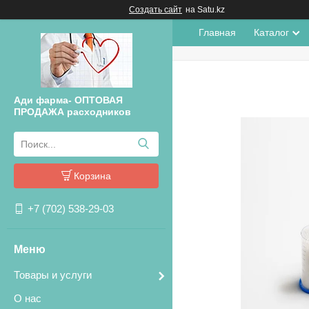
Создать сайт
на Satu.kz
Главная
Каталог
Ади фарма- ОПТОВАЯ
ПРОДАЖА расходников
Корзина
+7 (702) 538-29-03
Товары и услуги
О нас