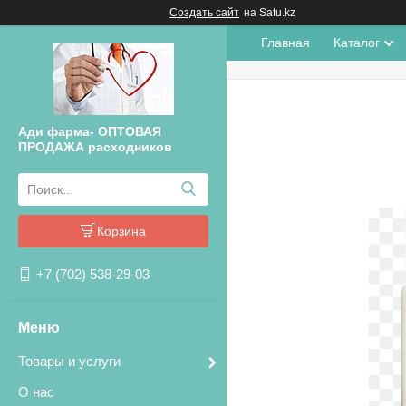
Создать сайт
на Satu.kz
Главная
Каталог
Ади фарма- ОПТОВАЯ
ПРОДАЖА расходников
Корзина
+7 (702) 538-29-03
Товары и услуги
О нас