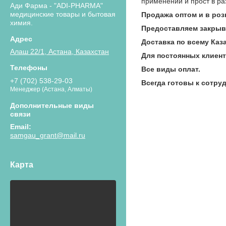
применении и прост в ра
Ади Фарма - "ADI-PHARMA"
медицинские товары и бытовая
Продажа оптом и в роз
химия.
Предоставляем закры
Доставка по всему Каза
Алаш 22/1, Астана, Казахстан
Для постоянных клиен
Все виды оплат.
+7 (702) 538-29-03
Всегда готовы к сотру
Менеджер (Астана, Алматы)
samgau_grant@mail.ru
Карта