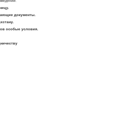
зведении.
ницу.
вающие документы.
хстану.
тов особые условия.
дничеству