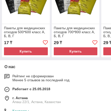
Пакеты для медицинских
Пакеты для медицинских
Паке
отходов 500*600 класс А,
отходов 700*800 класс А,
отхо
Б, В, Г
Б, В, Г
Б, В,
17
29
29
₸
₸
Купить
Купить
О нас
Рейтинг не сформирован
Менее 5 отзывов за последний год
Работает с 25.05.2018
г. Астана
Алаш 22/1, Астана, Казахстан
Контакты